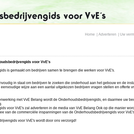
Home
|
Adverteren
|
Uw verm
oudsbedrijvengids voor VvE's
ds is gemaakt om bedrijven samen te brengen die werken voor VvE's.
nvoudig in staat om bedrijven te zoeken die onderhoud aan het gebouw en de insta
envoudige wijze aan een aantal uitgekozen bedrijven vragen stellen en offerte vr
nwerking met VvE Belang wordt de Onderhoudsbedrijvengids, en daarmee uw bedri
g.
ds voor VvE's zal adverteren in de media van VvE Belang Ook op die manier word
e mee van de commerciële inspanningen van de Onderhoudsbedrijvengids voor VvE's
ijvengids voor VvE's wordt door ons verzorgd!